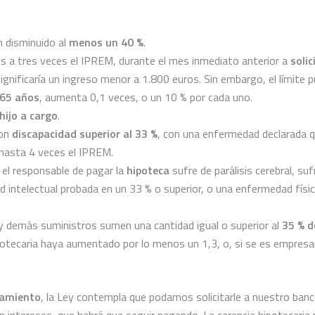
 disminuido al
menos un 40 %
.
es a tres veces el IPREM, durante el mes inmediato anterior a
solic
nificaría un ingreso menor a 1.800 euros. Sin embargo, el límite 
 65 años
, aumenta 0,1 veces, o un 10 % por cada uno.
hijo a cargo
.
con
discapacidad superior al 33 %
, con una enfermedad declarada 
hasta 4 veces el IPREM.
el responsable de pagar la
hipoteca
sufre de parálisis cerebral, s
d intelectual probada en un 33 % o superior, o una enfermedad físic
y demás suministros sumen una cantidad igual o superior al
35 % d
hipotecaria haya aumentado por lo menos un 1,3, o, si se es empres
zamiento
, la Ley contempla que podamos solicitarle a nuestro banc
an intereses, que habrá que seguir pagando.
La carencia hipotecaria 