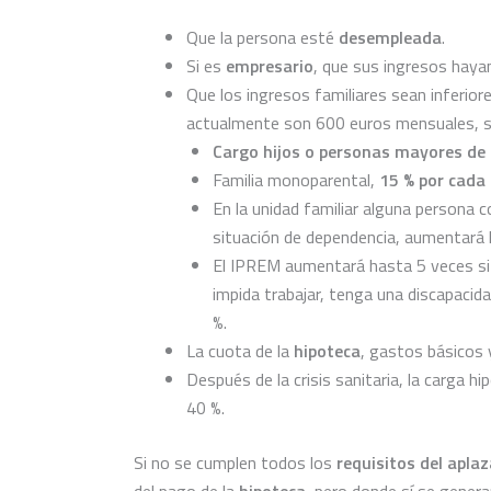
Que la persona esté
desempleada
.
Si es
empresario
, que sus ingresos hayan
Que los ingresos familiares sean inferior
actualmente son 600 euros mensuales, sig
Cargo hijos o personas mayores de
Familia monoparental,
15 % por cada 
En la unidad familiar alguna persona 
situación de dependencia, aumentará 
El IPREM aumentará hasta 5 veces si 
impida trabajar, tenga una discapacida
%.
La cuota de la
hipoteca
, gastos básicos 
Después de la crisis sanitaria, la carga 
40 %.
Si no se cumplen todos los
requisitos del apla
del pago de la
hipoteca
, pero donde sí se gener