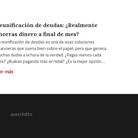
eunificación de deudas: ¿Realmente
horras dinero a final de mes?
 reunificación de deudas es una de esas soluciones
nancieras que suena bien sobre el papel, pero que genera
chas dudas a la hora de la verdad. ¿Pagas menos cada
s? ¿Acabas pagando más en total? ¿Es la mejor opción
ra tu situación? Si tienes varias deudas activas y cada
er más