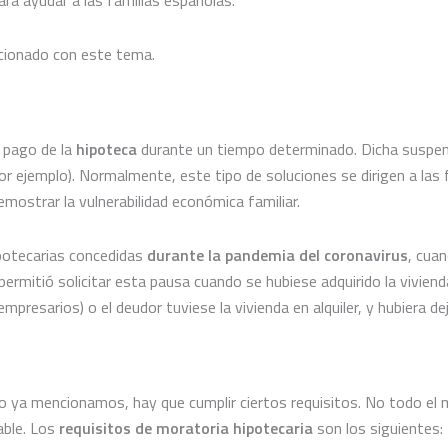
ara ayudar a las familias españolas.
acionado con este tema.
 pago de la
hipoteca
durante un tiempo determinado. Dicha suspens
or ejemplo).
Normalmente, este tipo de soluciones se dirigen a las 
emostrar la vulnerabilidad económica familiar.
ipotecarias concedidas
durante la pandemia del coronavirus
, cuan
permitió solicitar esta pausa cuando se hubiese adquirido la viviend
esarios) o el deudor tuviese la vivienda en alquiler, y hubiera deja
o ya mencionamos, hay que cumplir ciertos requisitos. No todo el m
able.
Los
requisitos de moratoria hipotecaria
son los
siguientes: