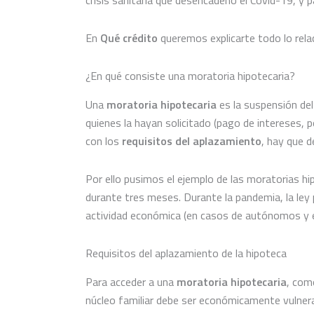
crisis sanitaria que desencadenó el Covid-19, y p
En
Qué crédito
queremos explicarte todo lo rel
¿En qué consiste una moratoria hipotecaria?
Una
moratoria hipotecaria
es la suspensión del
quienes la hayan solicitado (pago de intereses, p
con los
requisitos del aplazamiento
, hay que d
Por ello pusimos el ejemplo de las moratorias h
durante tres meses.
Durante la pandemia, la ley 
actividad económica (en casos de autónomos y empr
Requisitos del aplazamiento de la hipoteca
Para acceder a una
moratoria hipotecaria
, com
núcleo familiar debe ser económicamente vulner