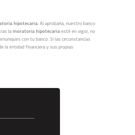
toria hipotecaria
. Al aprobarla, nuestro banco
ras la
moratoria hipotecaria
esté en vigor, no
 comuniques con tu banco.
Si las circunstancias
 la entidad financiera y sus propias