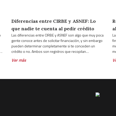
Diferencias entre CIRBE y ASNEF: Lo
R
que nadie te cuenta al pedir crédito
a
o
Las diferencias entre CIRBE y ASNEF son algo que muy poca
La
gente conoce antes de solicitar financiación, y sin embargo
fi
pueden determinar completamente si te conceden un
mu
un
crédito o no. Ambos son registros que recopilan
me
información financiera sobre las personas, pero funcionan
pa
Ver más
V
de forma muy distinta, los gestiona quién los