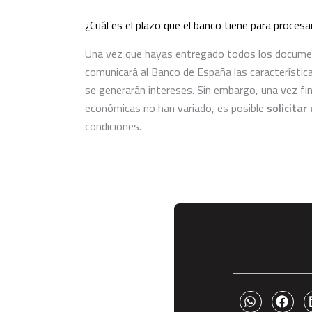
¿Cuál es el plazo que el banco tiene para procesa
Una vez que hayas entregado todos los documento
comunicará al Banco de España las característica
se generarán intereses.
Sin embargo, una vez fi
económicas no han variado, es posible
solicitar
condiciones.