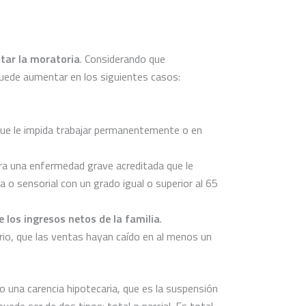
itar la moratoria
. Considerando que
puede aumentar en los siguientes casos:
que le impida trabajar permanentemente o en
ufra una enfermedad grave acreditada que le
a o sensorial con un grado igual o superior al 65
e los ingresos netos de la familia
.
ario, que las ventas hayan caído en al menos un
o una carencia hipotecaria, que es la suspensión
puede ser de dos tipos: total o parcial. Es total,