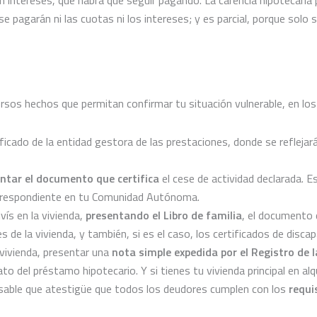
e pagarán ni las cuotas ni los intereses; y es parcial, porque solo 
ersos hechos que permitan confirmar tu situación vulnerable, en lo
icado de la entidad gestora de las prestaciones, donde se reflejar
ntar el documento que certifica
el cese de actividad declarada. Es
correspondiente en tu Comunidad Autónoma.
ís en la vivienda,
presentando el Libro de familia
, el documento 
de la vivienda, y también, si es el caso, los certificados de disca
 vivienda, presentar una
nota simple expedida por el Registro de 
rato del préstamo hipotecario. Y si tienes tu vivienda principal en al
nsable que atestigüe que todos los deudores cumplen con los
requi