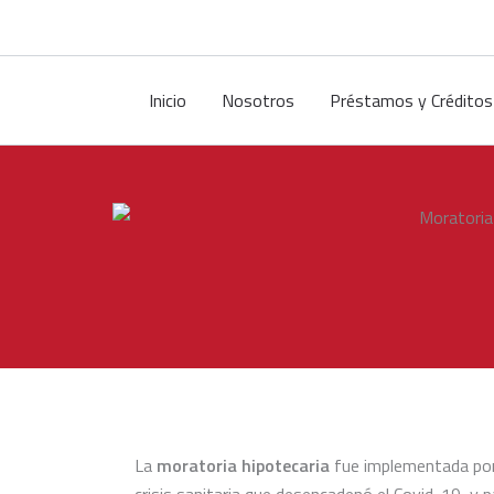
Ir
al
contenido
Inicio
Nosotros
Préstamos y Créditos
La
moratoria hipotecaria
fue implementada po