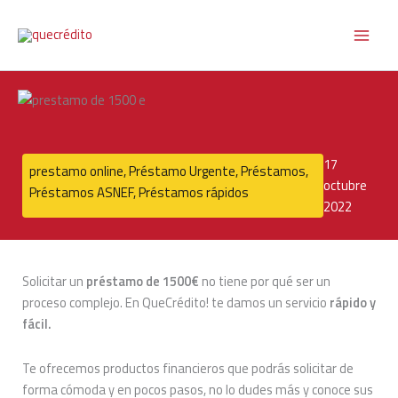
Ir
al
contenido
17
prestamo online
,
Préstamo Urgente
,
Préstamos
,
octubre
Préstamos ASNEF
,
Préstamos rápidos
2022
Solicitar un
préstamo de 1500€
no tiene por qué ser un
proceso complejo. En QueCrédito! te damos un servicio
rápido y
fácil.
Te ofrecemos productos financieros que podrás solicitar de
forma cómoda y en pocos pasos, no lo dudes más y conoce sus