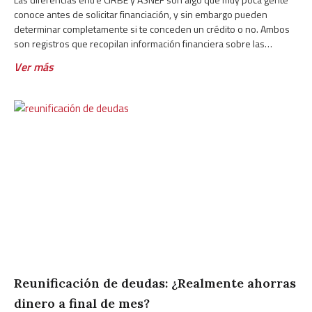
conoce antes de solicitar financiación, y sin embargo pueden
determinar completamente si te conceden un crédito o no. Ambos
son registros que recopilan información financiera sobre las
personas, pero funcionan de forma muy distinta, los gestiona quién
Ver más
los
Reunificación de deudas: ¿Realmente ahorras
dinero a final de mes?