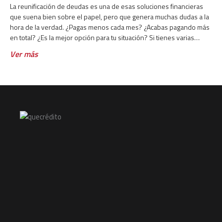
La reunificación de deudas es una de esas soluciones financieras
que suena bien sobre el papel, pero que genera muchas dudas a la
hora de la verdad. ¿Pagas menos cada mes? ¿Acabas pagando más
en total? ¿Es la mejor opción para tu situación? Si tienes varias
deudas activas y cada
Ver más