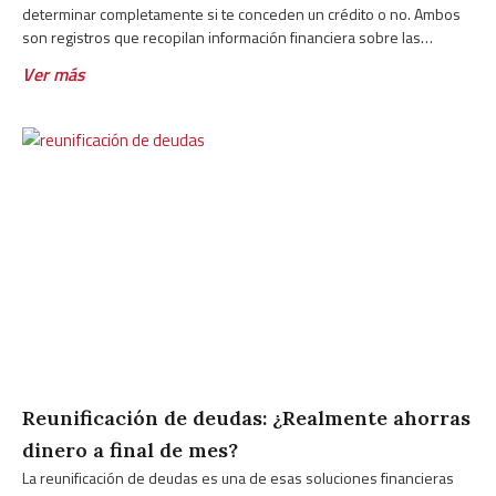
determinar completamente si te conceden un crédito o no. Ambos
son registros que recopilan información financiera sobre las
personas, pero funcionan de forma muy distinta, los gestiona quién
Ver más
los
Reunificación de deudas: ¿Realmente ahorras
dinero a final de mes?
La reunificación de deudas es una de esas soluciones financieras