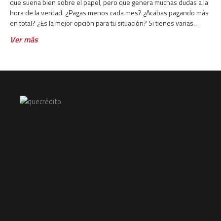
que suena bien sobre el papel, pero que genera muchas dudas a la
hora de la verdad. ¿Pagas menos cada mes? ¿Acabas pagando más
en total? ¿Es la mejor opción para tu situación? Si tienes varias
deudas activas y cada
Ver más