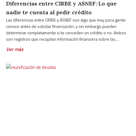
Diferencias entre CIRBE y ASNEF: Lo que
nadie te cuenta al pedir crédito
Las diferencias entre CIRBE y ASNEF son algo que muy poca gente
conoce antes de solicitar financiación, y sin embargo pueden
determinar completamente si te conceden un crédito o no. Ambos
son registros que recopilan información financiera sobre las
personas, pero funcionan de forma muy distinta, los gestiona quién
Ver más
los