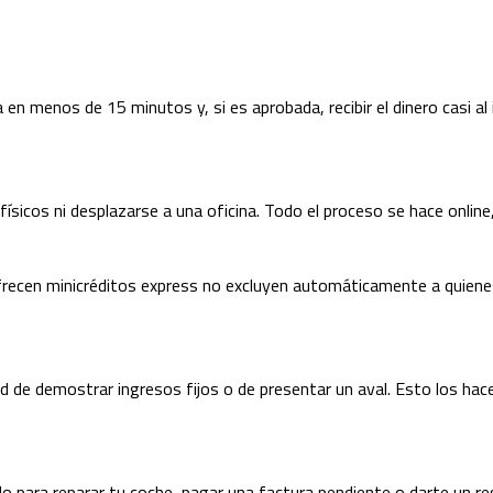
n menos de 15 minutos y, si es aprobada, recibir el dinero casi al
físicos ni desplazarse a una oficina. Todo el proceso se hace onli
ofrecen minicréditos express no excluyen automáticamente a quien
d de demostrar ingresos fijos o de presentar un aval. Esto los ha
lo para reparar tu coche, pagar una factura pendiente o darte un re